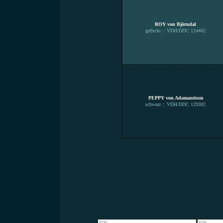
ROY von Björndal
gefleckt :: VDH/DDC 124482
PEPPY von Adamantium
schwarz :: VDH/DDC 129302