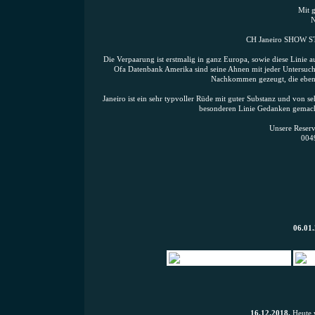
Mit 
N
CH Janeiro SHOW S
Die Verpaarung ist erstmalig in ganz Europa, sowie diese Linie au
Ofa Datenbank Amerika sind seine Ahnen mit jeder Untersuchu
Nachkommen gezeugt, die ebenfa
Janeiro ist ein sehr typvoller Rüde mit guter Substanz und von s
besonderen Linie Gedanken gemacht 
Unsere Reserv
004
06.01.
16.12.2018.
Heute w