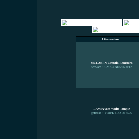
I Generation
MCLAREN Claudia Bohemica
schwarz :: CMKU ND/20650/12
LAMIA vom White Temple
gefleckt :: VDH/KYDD DF4576