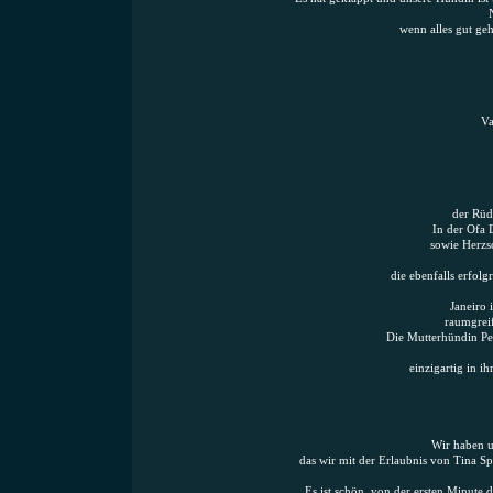
wenn alles gut ge
Va
der Rüd
In der Ofa 
sowie Herzsc
die ebenfalls erfol
Janeiro 
raumgreif
Die Mutterhündin Pep
einzigartig in i
Wir haben u
das wir mit der Erlaubnis von Tina 
Es ist schön, von der ersten Minute 