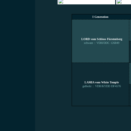
I Generation
LORD vom Schloss Fürstenberg
schwarz :: VDH/DDC 126849
LAMIA vom White Temple
gefleckt :: VDH/KYDD DF4576