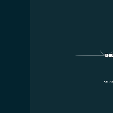
wir wü