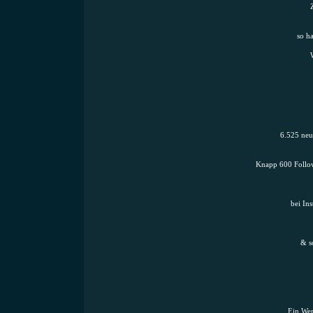
so h
6.525 neu
Knapp 600 Follow
bei In
& s
Ein Wer